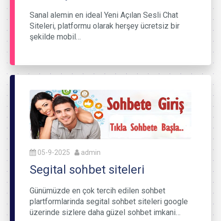
Sanal alemin en ideal Yeni Açılan Sesli Chat
Siteleri, platformu olarak herşey ücretsiz bir
şekilde mobil…
05-9-2025
admin
Segital sohbet siteleri
Günümüzde en çok tercih edilen sohbet
plartformlarinda segital sohbet siteleri google
üzerinde sizlere daha güzel sohbet imkani…