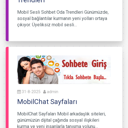
Trendleri
Mobil Sesli Sohbet Oda Trendleri Günümüzde,
sosyal bağlantılar kurmanın yeni yolları ortaya
çıkıyor. Üyeliksiz mobil sesli…
31-8-2025
admin
MobilChat Sayfaları
MobilChat Sayfaları Mobil arkadaşlık siteleri,
günümüzün dijital çağında sosyal ilişkileri
kurma ve yeni insanlarla tanışma yolunu…