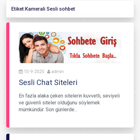
Etiket:
Kamerali Sesli sohbet
10-9-2025
admin
Sesli Chat Siteleri
En fazla alaka çeken sitelerin kuvvetli, seviyeli
ve güvenli siteler olduğunu söylemek
mümkündür. Son günlerde…