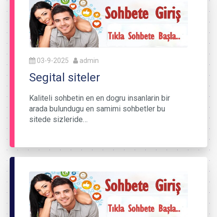
03-9-2025
admin
Segital siteler
Kaliteli sohbetin en en dogru insanlarin bir
arada bulundugu en samimi sohbetler bu
sitede sizleride…