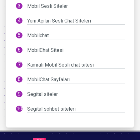
Mobil Sesli Siteler
Yeni Açılan Sesli Chat Siteleri
Mobilchat
MobilChat Sitesi
Kamrali Mobil Sesli chat sitesi
MobilChat Sayfaları
Segital siteler
Segital sohbet siteleri