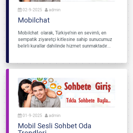
02-9-2025
admin
Mobilchat
Mobilchat olarak, Türkiye’nin en sevimli, en
sempatik ziyaretçi kitlesine sahip sunucumuz
belirli kurallar dahilinde hizmet sunmaktadır….
01-9-2025
admin
Mobil Sesli Sohbet Oda