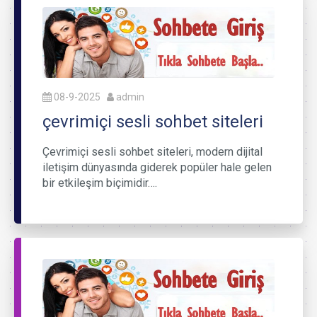
08-9-2025
admin
çevrimiçi sesli sohbet siteleri
Çevrimiçi sesli sohbet siteleri, modern dijital
iletişim dünyasında giderek popüler hale gelen
bir etkileşim biçimidir….