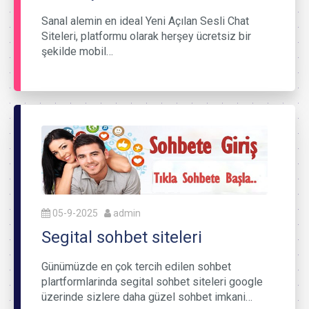
Sanal alemin en ideal Yeni Açılan Sesli Chat
Siteleri, platformu olarak herşey ücretsiz bir
şekilde mobil…
05-9-2025
admin
Segital sohbet siteleri
Günümüzde en çok tercih edilen sohbet
plartformlarinda segital sohbet siteleri google
üzerinde sizlere daha güzel sohbet imkani…