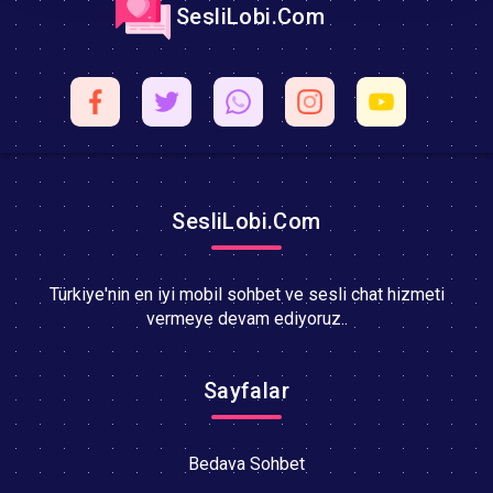
SesliLobi.Com
SesliLobi.Com
Türkiye'nin en iyi mobil sohbet ve sesli chat hizmeti
vermeye devam ediyoruz..
Sayfalar
Bedava Sohbet