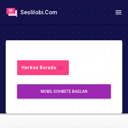
Seslilobi.Com
Herkez Burada
MOBIL SOHBETE BAĞLAN