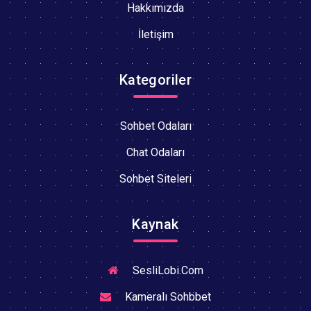
Hakkımızda
İletişim
Kategoriler
Sohbet Odaları
Chat Odaları
Sohbet Siteleri
Kaynak
SesliLobi.Com
Kameralı Sohbbet