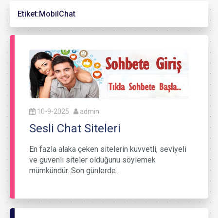
Etiket:
MobilChat
10-9-2025
admin
Sesli Chat Siteleri
En fazla alaka çeken sitelerin kuvvetli, seviyeli
ve güvenli siteler olduğunu söylemek
mümkündür. Son günlerde…