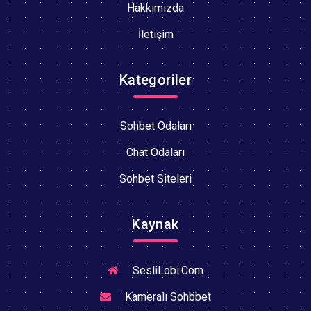
Hakkımızda
İletişim
Kategoriler
Sohbet Odaları
Chat Odaları
Sohbet Siteleri
Kaynak
SesliLobi.Com
Kameralı Sohbbet