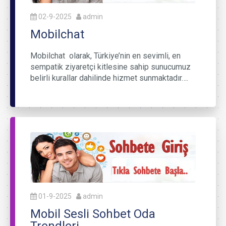
02-9-2025
admin
Mobilchat
Mobilchat olarak, Türkiye’nin en sevimli, en
sempatik ziyaretçi kitlesine sahip sunucumuz
belirli kurallar dahilinde hizmet sunmaktadır….
01-9-2025
admin
Mobil Sesli Sohbet Oda