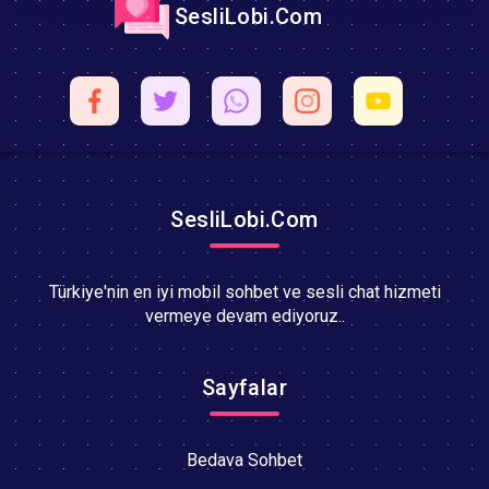
SesliLobi.Com
SesliLobi.Com
Türkiye'nin en iyi mobil sohbet ve sesli chat hizmeti
vermeye devam ediyoruz..
Sayfalar
Bedava Sohbet