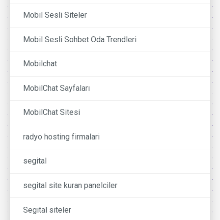
Mobil Sesli Siteler
Mobil Sesli Sohbet Oda Trendleri
Mobilchat
MobilChat Sayfaları
MobilChat Sitesi
radyo hosting firmalari
segital
segital site kuran panelciler
Segital siteler