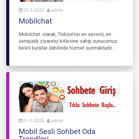
02-9-2025
admin
Mobilchat
Mobilchat olarak, Türkiye’nin en sevimli, en
sempatik ziyaretçi kitlesine sahip sunucumuz
belirli kurallar dahilinde hizmet sunmaktadır….
01-9-2025
admin
Mobil Sesli Sohbet Oda