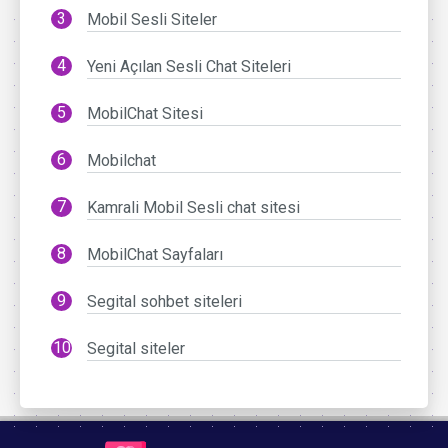
Mobil Sesli Siteler
Yeni Açılan Sesli Chat Siteleri
MobilChat Sitesi
Mobilchat
Kamrali Mobil Sesli chat sitesi
MobilChat Sayfaları
Segital sohbet siteleri
Segital siteler