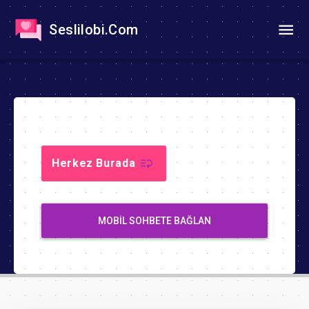
Seslilobi.Com
Herkez Burada
MOBIL SOHBETE BAĞLAN